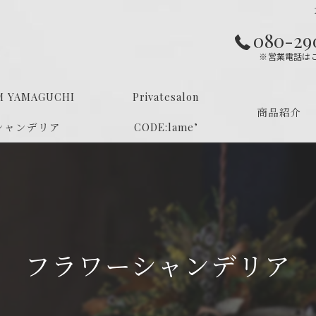
080-29
※営業電話は
M YAMAGUCHI
Privatesalon
商品紹介
シャンデリア
CODE:lame’
フラワーシャンデリア