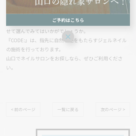
爪における形の種類には、ラウンド・オーバル・ポイン
ト・スクエア・スクエアオフなどが挙げられます。
ご予約はこちら
それぞれ印象や特徴が異なるため、好みやシーンに合わ
せて選んでみてはいかがでしょうか。
ご予約はこちら
『CODE:』は、指先に自然な艶をもたらすジェルネイル
の施術を行っております。
山口でネイルサロンをお探しなら、ぜひご利用くださ
い。
< 前のページ
一覧に戻る
次のページ >