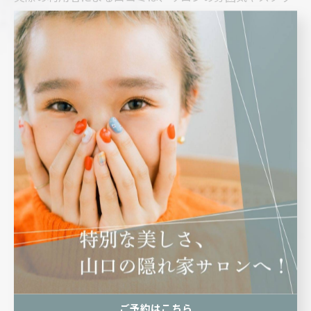
フの対応を知るうえで大きな手がかりです。
特にメンズネイルであれば、レビューや具体的な体験談
を参考にすることをおすすめします。
まとめ
メンズネイルサロンの選び方として、男性も利用できる
かや希望するメニューがあるか・通いやすい場所にある
かなどが大切です。
また口コミが良く、男性の利用が多いサロンであれば、
スタッフによるスムーズな対応が受けられるでしょう。
山口の『CODE:』は、指先に自然な艶をもたらすジェル
ご予約はこちら