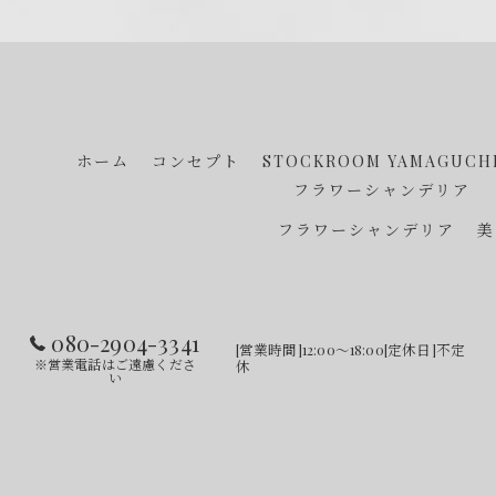
ホーム
コンセプト
STOCKROOM YAMAGUCH
フラワーシャンデリア
フラワーシャンデリア
美
080-2904-3341
[営業時間]12:00～18:00[定休日]不定
※営業電話はご遠慮くださ
休
い