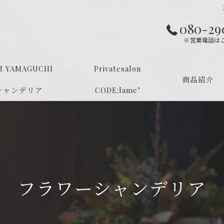
080-29
※営業電話は
M YAMAGUCHI
Privatesalon
商品紹介
シャンデリア
CODE:lame’
フラワーシャンデリア